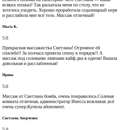
всяких похвал! Так раскатала меня по столу, что не
хотелось уходить. Хорошо проработала седалищный нерв
и расслабила мне всё тело. Массаж отличный!
Maria K.
5.0
Прекрасная массажистка Светлана! Огромное ей
спасибо!! За полчаса привела спину в порядок!! А
массаж под солевыми лампами кайф два в одном! Вышла
довольная и расслабленная!
Ирина
5.0
Массаж от Светлана бомба, очень понравилось.Солевая
комната отличная, администратор Инесса вежливая ,всё
очень супер.Купила абонемент.
Светлана Аверченко
5.0