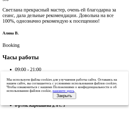
Светлана прекрасный мастер, очень ей благодарна за
сеанс, дала дельные рекомендации. Довольна на все
100%, однозначно рекомендую к посещению!
Алина В.
Booking
Часы работы
09:00 - 21:00
Location
Мы используем файлы cookies для улучшения работы сайта. Оставаясь на
нашем сайте, вы соглашаетесь с условиями использования файлов cookies.
Чтобы ознакомиться с нашими Положениями о конфиденциальности и об
Адрес
использовании файлов cookie,
нажмите здесь
.
Закрыть
б-р ген. Карбышева д. 8 с. 3
Contact
Телефон